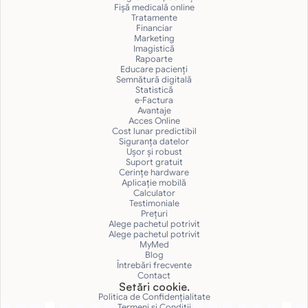
Fișă medicală online
Tratamente
Financiar
Marketing
Imagistică
Rapoarte
Educare pacienți
Semnătură digitală
Statistică
e-Factura
Avantaje
Acces Online
Cost lunar predictibil
Siguranţa datelor
Uşor și robust
Suport gratuit
Cerințe hardware
Aplicație mobilă
Calculator
Testimoniale
Prețuri
Alege pachetul potrivit
Alege pachetul potrivit
MyMed
Blog
Întrebări frecvente
Contact
Setări cookie.
Politica de Confidențialitate
Termeni și Condiții