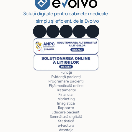
Soluții digitale pentru cabinete medicale 
- simplu și eficient, de la Evolvo
Funcții
Evidență pacienți
Programare pacienți
Fișă medicală online
Tratamente
Financiar
Marketing
Imagistică
Rapoarte
Educare pacienți
Semnătură digitală
Statistică
e-Factura
Avantaje