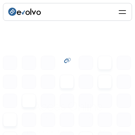
✦ Acces Online ✦ Acces Online ✦ Acces Online
Acces Online
oricând și de oriunde
Bazat pe o tehnologie 
Cloud, 
aplicația
medicală
Evolvo
 este 
accesibilă Online
, 