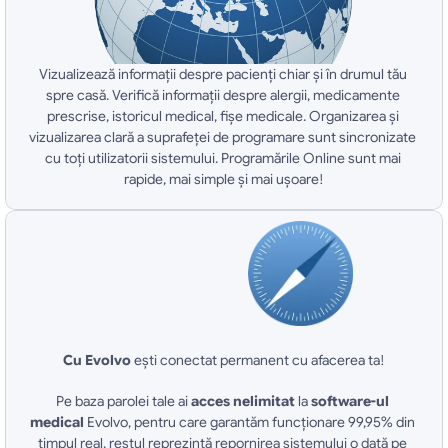
Vizualizează informaţii despre pacienţi chiar şi în drumul tău 
spre casă. Verifică informaţii despre alergii, medicamente 
prescrise, istoricul medical, fişe medicale. Organizarea şi 
vizualizarea clară a suprafeţei de programare sunt sincronizate 
cu toţi utilizatorii sistemului. Programările Online sunt mai 
rapide, mai simple şi mai uşoare!
Cu Evolvo 
eşti conectat permanent cu afacerea ta!
Pe baza parolei tale ai
 acces nelimitat
 la 
software-ul 
medical
 Evolvo, pentru care garantăm funcţionare 99,95% din 
timpul real, restul reprezintă repornirea sistemului o dată pe 