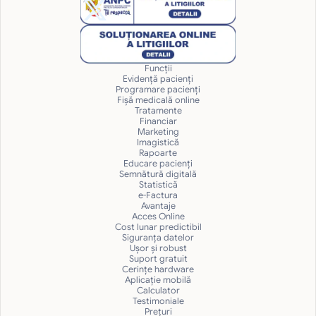
Funcții
Evidență pacienți
Programare pacienți
Fișă medicală online
Tratamente
Financiar
Marketing
Imagistică
Rapoarte
Educare pacienți
Semnătură digitală
Statistică
e-Factura
Avantaje
Acces Online
Cost lunar predictibil
Siguranţa datelor
Uşor și robust
Suport gratuit
Cerințe hardware
Aplicație mobilă
Calculator
Testimoniale
Prețuri