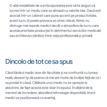
O altă modalitate de a evita epuizarea este să te asiguri că 
lucrezi într-un mediu care se aliniază cu valorile tale. Dacă ești 
asociat într-un cabinet care pune accent pe productivitate, 
acest lucru îți poate provoca un stres ridicat. Nimic nu 
distruge mai repede medicii decât o atmosfera de lucru care 
acorda prioritate producției în detrimentul serviciilor medicale 
sau echilibrului sănătos între viața profesională și privată.
Dincolo de tot ce sa spus
Când tânărul medic iese din facultate și se confruntă cu lumea 
reală, deseori își dă seama că mai are multe de învățat față de ce i 
sa predat în clasă. Călătoria unui medic nu se oprește la 
absolvire, de fapt acesta este doar începutul. Învățând de la 
mentori de încredere, abordând tehnologie disponibilă, tinerii 
medici se poziționează cu avantaj.