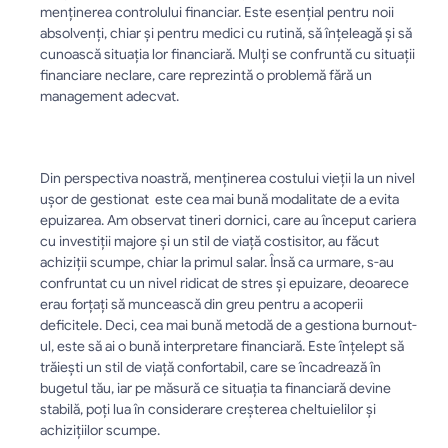
menținerea controlului financiar. Este esențial pentru noii 
absolvenți, chiar și pentru medici cu rutină, să înțeleagă și să 
cunoască situația lor financiară. Mulți se confruntă cu situații 
financiare neclare, care reprezintă o problemă fără un 
management adecvat.				
Din perspectiva noastră, menținerea costului vieții la un nivel 
ușor de gestionat  este cea mai bună modalitate de a evita 
epuizarea. Am observat tineri dornici, care au început cariera 
cu investiții majore și un stil de viață costisitor, au făcut 
achiziții scumpe, chiar la primul salar. Însă ca urmare, s-au 
confruntat cu un nivel ridicat de stres și epuizare, deoarece 
erau forțați să muncească din greu pentru a acoperii 
deficitele. Deci, cea mai bună metodă de a gestiona burnout-
ul, este să ai o bună interpretare financiară. Este înțelept să 
trăiești un stil de viață confortabil, care se încadrează în 
bugetul tău, iar pe măsură ce situația ta financiară devine 
stabilă, poți lua în considerare creșterea cheltuielilor și 
achizițiilor scumpe.				