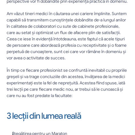
perspective vor fi dobândite prin experiența practică în domeniu.
Am văzut tineri medici în căutarea unei cariere împlinite. Suntem 
capabili să transmitem cunoștințele dobândite de-a lungul anilor 
în calitatea de colaboratori cu sute de cabinete profesionale, 
care au setat și optimizat un flux de afacere plin de satisfacții. 
Ceea ce iese în evidență întotdeauna, este faptul că acele tipuri 
de persoane care abordează profesia cu receptivitate și o foame 
perpetuă de cunoaștere, sunt cei care vor rămâne în domeniu și 
vor avea o activitate de succes.
În timp ce fiecare profesionist se confruntă inevitabil cu propriile 
greșeli și va trage concluziile din acestea, învățarea de la medici 
experimentați este la fel de neprețuită. Acestea fiind spuse, iată 
trei lecții pe care fiecare medic nou, ar trebui să le cunoască și 
care nu au fost predate la facultate:
3 lecții din lumea reală
Pregătirea pentru un Maraton