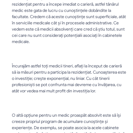
rezidențiat pentru a începe imediat o carieră, astfel tânărul 
medic este gata de lucru cu cunoștințele dobândite la 
facultate. Credem că aceste cunoștințe sunt superficiale, atât 
în serviciile medicale cât și în procesele administrative. Ce 
vedem este că medicii absolvenți care cred că știu totul, sunt 
cei care nu sunt considerați potențialii asociați în cabinetele 
medicale.
Încurajăm astfel toți medicii tineri, aflați la început de carieră 
să ia măsuri pentru a participa la rezidențiat. Cunoașterea este 
o investiție; crește exponențial, nu liniar. Cu cât tinerii 
profesioniști se pot confrunta mai devreme cu învățarea, cu 
atât vor vedea mai mult profit din investiția lor. 
O altă opțiune pentru un medic proaspăt absolvit este să își 
creeze propriul program de acumulare cunoștințe și 
experiențe. De exemplu, se poate asocia la acele cabinete 