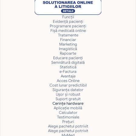
Funcții
Evidență pacienți
Programare pacienți
Fișă medicală online
Tratamente
Financiar
Marketing
Imagistică
Rapoarte
Educare pacienți
Semnătură digitală
Statistică
e-Factura
Avantaje
Acces Online
Cost lunar predictibil
Siguranţa datelor
Uşor și robust
Suport gratuit
Cerințe hardware
Aplicație mobilă
Calculator
Testimoniale
Prețuri
Alege pachetul potrivit
Alege pachetul potrivit
MyMed