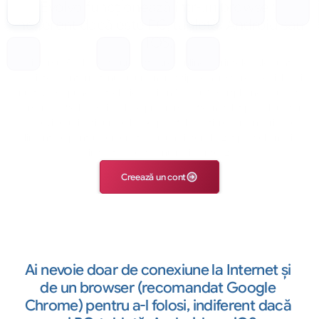
Evolvo funcționează într-un browser, 
indiferent dacă este PC, tabletă, Android sau 
IOS.
Sistemul Evolvo este un software Online, cerinţele sale sunt 
asociate cu Internet, nu cu un anumit tip de hardware special. Noi 
nu-ți vom spune că trebuie să ai un PC sau Smartphone, sau cât 
de mare să fie hard discul, ce program să fie instalat pe calculator, 
ce device-uri şi tipuri de backup să foloseşti, recomandările de 
alimentare pentru server etc. Cu un sistem bazat pe web, nimic 
din toate acestea nu mai contează.
Creează un cont
Ai nevoie doar de conexiune la Internet și 
de un browser (recomandat Google 
Chrome) pentru a-l folosi, indiferent dacă 