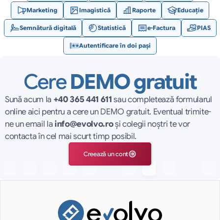
Marketing
Imagistică
Raporte
Educație
Semnătură digitală
Statistică
e-Factura
PIAS
Autentificare în doi pași
Cere 
DEMO gratuit
Sună acum la 
+40 365 441 611
 sau completează formularul 
online aici pentru a cere un DEMO gratuit. Eventual trimite-
ne un email la 
info@evolvo.ro
 și colegii noștri te vor 
contacta în cel mai scurt timp posibil.
Creează un cont