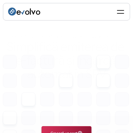
e-Factura se extinde și la persoanele fizice
Simplifică emiterea de 
e-factură și încarcă 
automat în SPV
e-Factura va fi obligatorie din 2025 și pentru persoanele fizice! 
Dar nu trebuie să îți faci griji. Cu ajutorul Evolvo, documentele 
fiscale sunt generate automat, pe baza serviciilor medicale oferite 
pacienților tăi. Sistemul nostru de gestionare medicală 
automatizează procesele administrative, crește precizia și asigură 
conformitatea cu legislația actuală. Simplifică procesul de creare, 
modificare și încărcare a e-Facturii direct în platforma SPV.