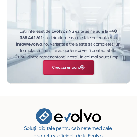
Ești interesat de 
Evolvo
? Nu ezita să ne suni la 
+40 
365 441 611
 sau trimite-ne datele tale de contact la 
info@evolvo.ro
. Varianta a treia este să completezi un 
formular online și te asigurăm că vei fi contactat de 
unul dintre reprezentanții noștri, în cel mai scurt timp.
Creează un cont
Soluții digitale pentru cabinete medicale 
- simplu și eficient, de la Evolvo