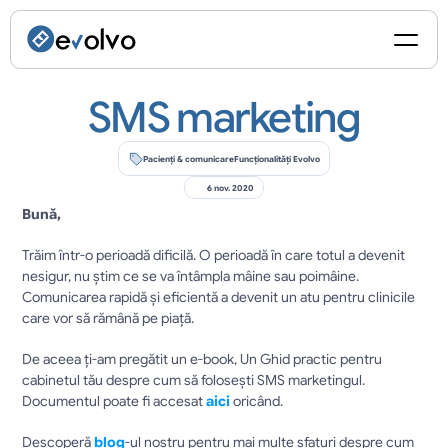
SMS marketing
Pacienți & comunicare
Funcționalități Evolvo
6 nov. 2020
Bună,  
Trăim într-o perioadă dificilă. O perioadă în care totul a devenit 
nesigur, nu știm ce se va întâmpla mâine sau poimâine. 
Comunicarea rapidă și eficientă a devenit un atu pentru clinicile 
care vor să rămână pe piață.
De aceea ți-am pregătit un e-book, Un Ghid practic pentru 
cabinetul tău despre cum să folosești SMS marketingul. 
Documentul poate fi accesat 
aici
 oricând.
Descoperă 
blog
-ul nostru pentru mai multe sfaturi despre cum 