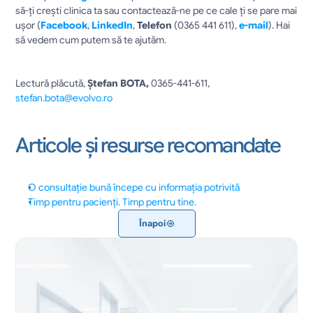
să-ți crești clinica ta sau contactează-ne pe ce cale ți se pare mai 
ușor (
Facebook
, 
LinkedIn
, 
Telefon 
(0365 441 611), 
e-mail
). Hai 
să vedem cum putem să te ajutăm. 
Lectură plăcută, 
Ștefan BOTA, 
0365-441-611, 
stefan.bota@evolvo.ro
Articole și resurse recomandate
O consultație bună începe cu informația potrivită
Timp pentru pacienți. Timp pentru tine.
Înapoi