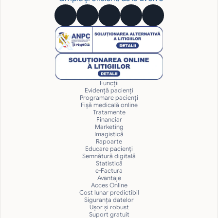
Funcții
Evidență pacienți
Programare pacienți
Fișă medicală online
Tratamente
Financiar
Marketing
Imagistică
Rapoarte
Educare pacienți
Semnătură digitală
Statistică
e-Factura
Avantaje
Acces Online
Cost lunar predictibil
Siguranţa datelor
Uşor și robust
Suport gratuit