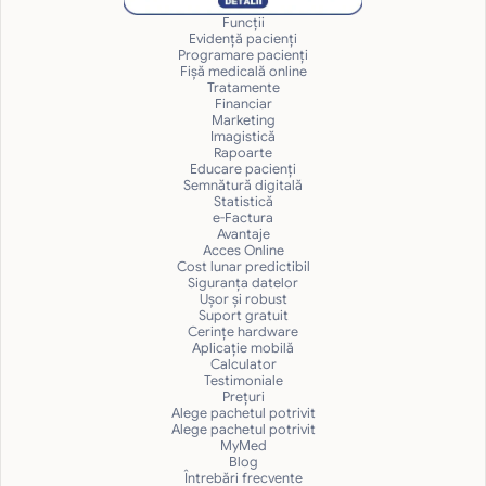
Funcții
Evidență pacienți
Programare pacienți
Fișă medicală online
Tratamente
Financiar
Marketing
Imagistică
Rapoarte
Educare pacienți
Semnătură digitală
Statistică
e-Factura
Avantaje
Acces Online
Cost lunar predictibil
Siguranţa datelor
Uşor și robust
Suport gratuit
Cerințe hardware
Aplicație mobilă
Calculator
Testimoniale
Prețuri
Alege pachetul potrivit
Alege pachetul potrivit
MyMed
Blog
Întrebări frecvente