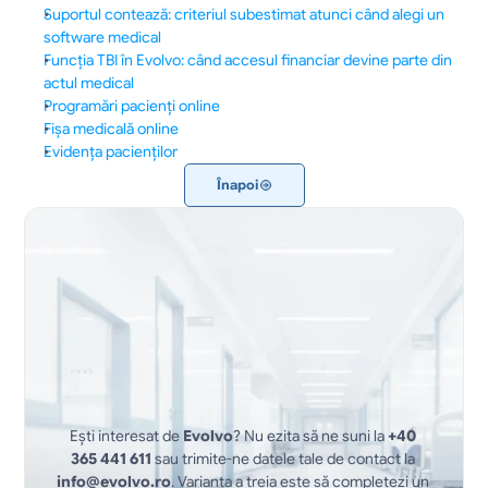
Suportul contează: criteriul subestimat atunci când alegi un 
software medical
Funcția TBI în Evolvo: când accesul financiar devine parte din 
actul medical
Programări pacienți online
Fișa medicală online
Evidența pacienților
Înapoi
Ești interesat de 
Evolvo
? Nu ezita să ne suni la 
+40 
365 441 611
 sau trimite-ne datele tale de contact la 
info@evolvo.ro
. Varianta a treia este să completezi un 