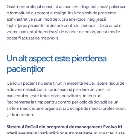
Gastroenterologul consultă un pacient, diagnostizează polipi sau 
o formațiune cu potențial malign, însă copleșit de probleme 
administrative și un mod de lucru anevoios, neglijează 
înștiințarea pacientului despre controlul periodic. Dacă după o 
vreme pacientul decedează de cancer de colon, acest medic 
poate fi acuzat de malpraxis.
Un alt aspect este pierderea 
pacienților
Când un pacient nu este ținut în evidența ReCall, apare riscul de 
a deveni neloial. Lucru ce înseamnă pierdere de venit, iar 
pacientul nu este tratat corespunzător și în timp util. 
Rechemarea la timp pentru control periodic dă dovadă de un 
sistem medical bine organizat și o echipă de medici profesioniști 
și de încredere.
Sistemul ReCall din programul de management Evolvo îți 
oferă avantajul înștiințărilor automatizate
. În acest fel, tu te 