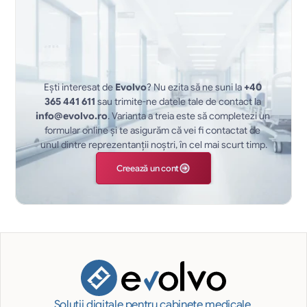
Ești interesat de 
Evolvo
? Nu ezita să ne suni la 
+40 
365 441 611
 sau trimite-ne datele tale de contact la 
info@evolvo.ro
. Varianta a treia este să completezi un 
formular online și te asigurăm că vei fi contactat de 
unul dintre reprezentanții noștri, în cel mai scurt timp.
Creează un cont
Soluții digitale pentru cabinete medicale 