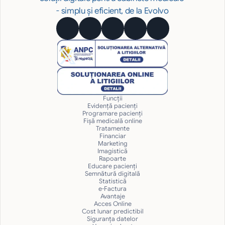
- simplu și eficient, de la Evolvo
Funcții
Evidență pacienți
Programare pacienți
Fișă medicală online
Tratamente
Financiar
Marketing
Imagistică
Rapoarte
Educare pacienți
Semnătură digitală
Statistică
e-Factura
Avantaje
Acces Online
Cost lunar predictibil
Siguranţa datelor