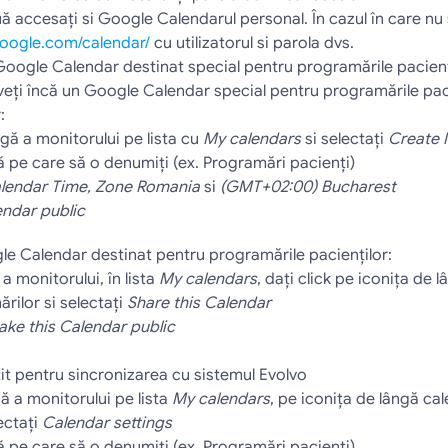
uă accesaţi si Google Calendarul personal. În cazul în care nu s
google.com/calendar/
 cu utilizatorul si parola dvs.
oogle Calendar destinat special pentru programările pacienţilo
eţi încă un Google Calendar special pentru programările pacien
:
gă a monitorului pe lista cu
 My calendars
 si selectaţi 
Create 
 pe care să o denumiţi (ex. Programări pacienţi)
lendar Time, Zone Romania
 si 
(GMT+02:00) Bucharest
endar public
e Calendar destinat pentru programările pacienţilor:
 monitorului, în lista 
My calendars
, daţi click pe iconiţa de 
ilor si selectaţi 
Share this Calendar
ke this Calendar public
it pentru sincronizarea cu sistemul Evolvo
ă a monitorului pe lista 
My calendars
, pe iconiţa de lângă cal
ctaţi 
Calendar settings
 pe care să o denumiţi (ex. Programări pacienţi)