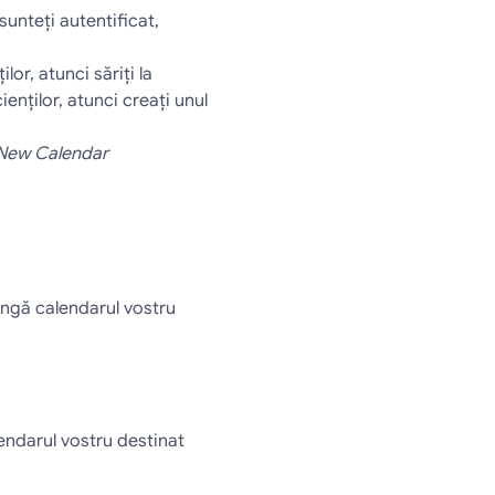
unteţi autentificat, 
r, atunci săriţi la 
ţilor, atunci creaţi unul 
New Calendar
lângă calendarul vostru 
endarul vostru destinat 