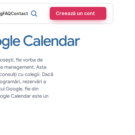
Creează un cont
og
FAQ
Contact
ogle Calendar
osești, fie vorba de 
 de management. Asta 
onsulți cu colegii. Dacă 
ogramări, rezervări a 
ul Google, fie din 
oogle Calendar este un 