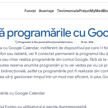
Funcții
Avantaje
Testimoniale
Prețuri
MyMed
Bl
ă programările cu Go
Programări & flux pacienți
Funcționalități Evolvo
18 ian. 2016
 cu Google Calendar, indiferent de dispozitivul pe care î-l fol
lefon sau tabletă, vei fi conectat permanent la programul tău
 sau chiar realiza programările din contul Google, fără să te c
putea rezerva anumite programări și tu vei vedea pe viu ce pr
bidirecțională, astfel ca programările pot fi realizate din cont
a să-ți gestionezi timpul într-un mod mai eficient, în plus G
ările cu Google Calendar
emul Evolvo cu utilizatorul și parola dumneavoastră