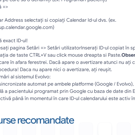
ă =>
 Address selectaţi si copiaţi Calendar Id-ul dvs. (ex. 
p.calendar.google.com)
 exact ID-ul!
aţi pagina Setări => Setări utilizatorInseraţi ID-ul copiat în sp
aţia de taste CTRL+V sau click mouse dreapta si Paste.
Obser
icare în afara ferestrei. Dacă apare o avertizare atunci nu aţi c
ocedura! Daca nu apare nici o avertizare, aţi reuşit.
ări al sistemul Evolvo:
sincronizate automat pe ambele platforme (Google / Evolvo), 
lă a pacientului programat prin Google cu baza de date din 
ctivă până în momentul în care ID-ul calendarului este activ în
esurse recomandate