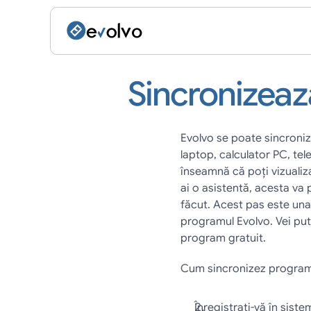
Sincronizeaz
Evolvo se poate sincroniza
laptop, calculator PC, te
înseamnă că poți vizualiza
ai o asistentă, acesta va 
făcut. Acest pas este una 
programul Evolvo. Vei pute
program gratuit.
Cum sincronizez program
Înregistraţi-vă în sist