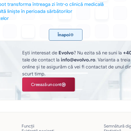
ot transforma întreaga zi într-o clinică medicală
tă liniște în perioada sărbătorilor
elor
Înapoi
Ești interesat de 
Evolvo
? Nu ezita să ne suni la 
+40
tale de contact la 
info@evolvo.ro
. Varianta a trei
online și te asigurăm că vei fi contactat de unul din
scurt timp.
Creează un cont
Funcții
Semnătură dig