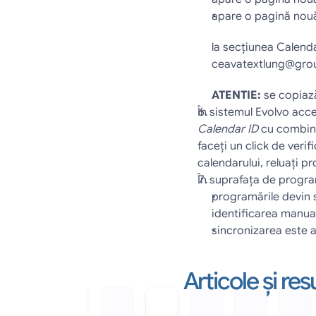
apare o pagină nou
la secţiunea Calendar
ceavatextlung@grou
ATENTIE:
 se copiază
În sistemul Evolvo acces
Calendar ID
 cu combin
faceţi un click de verif
calendarului, reluaţi pr
În suprafaţa de program
programările devin 
identificarea manua
sincronizarea este a
Articole și r