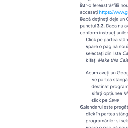
Într-o fereastră/filă no
accesaţi 
https://www.
Dacă deţineţi deja un G
punctul 
3.2. 
Daca nu av
conform instrucţiunilor
Click pe partea stân
apare o pagină nouă
selectaţi din lista 
Ca
bifaţi 
Make this Cal
Acum aveţi un Googl
pe partea stângă a
destinat programăr
bifaţi opţiunea 
Ma
click pe 
Save
Calendarul este pregăt
click în partea stâng
programărilor si sele
apare o pagină nouă