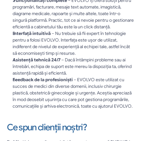
 Funcționalități complete
 – EVOLVO îți oferă soluții pentru 
programări, facturare, mesaje text automate, imagistică, 
diagrame medicale, rapoarte și multe altele, toate într-o 
singură platformă. Practic, tot ce ai nevoie pentru o gestionare 
eficientă a cabinetului tău este la un click distanță.
Interfață intuitivă
 – Nu trebuie să fii expert în tehnologie 
pentru a folosi EVOLVO. Interfața este ușor de utilizat, 
indiferent de nivelul de experiență al echipei tale, astfel încât 
să economisești timp și resurse.
Asistență tehnică 24/7
 – Dacă întâmpini probleme sau ai 
întrebări, echipa de suport este mereu la dispoziția ta, oferind 
asistență rapidă și eficientă.
Feedback de la profesioniști
 – EVOLVO este utilizat cu 
succes de medici din diverse domenii, inclusiv chirurgie 
plastică, obstetrică-ginecologie și urgențe. Aceștia apreciază 
în mod deosebit ușurința cu care pot gestiona programările, 
comunicațiile și arhiva electronică, toate cu ajutorul EVOLVO.
Ce spun clienții noștri?