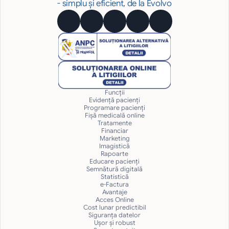
- simplu și eficient, de la Evolvo
Funcții
Evidență pacienți
Programare pacienți
Fișă medicală online
Tratamente
Financiar
Marketing
Imagistică
Rapoarte
Educare pacienți
Semnătură digitală
Statistică
e-Factura
Avantaje
Acces Online
Cost lunar predictibil
Siguranţa datelor
Uşor și robust