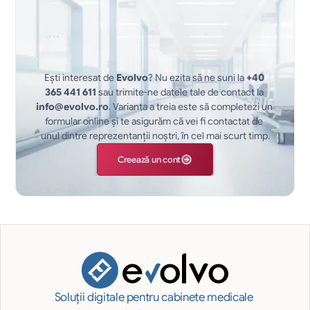
Ești interesat de 
Evolvo
? Nu ezita să ne suni la 
+40 
365 441 611
 sau trimite-ne datele tale de contact la 
info@evolvo.ro
. Varianta a treia este să completezi un 
formular online și te asigurăm că vei fi contactat de 
unul dintre reprezentanții noștri, în cel mai scurt timp.
Creează un cont
Soluții digitale pentru cabinete medicale 