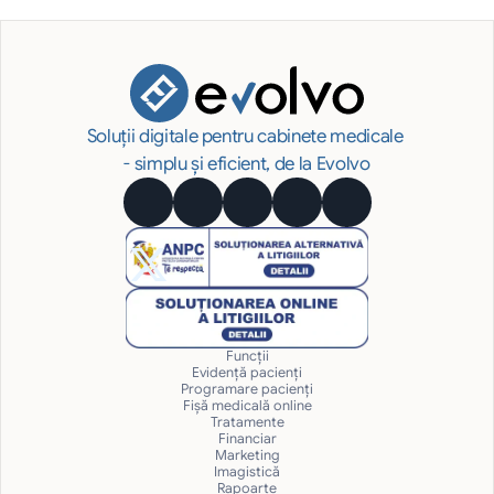
Soluții digitale pentru cabinete medicale 
- simplu și eficient, de la Evolvo
Funcții
Evidență pacienți
Programare pacienți
Fișă medicală online
Tratamente
Financiar
Marketing
Imagistică
Rapoarte