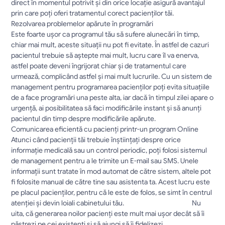
direct în momentul potrivit şi din orice locaţie asigură avantajul 
prin care poţi oferi tratamentul corect pacienţilor tăi.						
Rezolvarea problemelor apărute în programări						
Este foarte uşor ca programul tău să sufere alunecări în timp, 
chiar mai mult, aceste situaţii nu pot fi evitate. În astfel de cazuri 
pacientul trebuie să aştepte mai mult, lucru care îl va enerva, 
astfel poate deveni îngrijorat chiar și de tratamentul care 
urmează, complicând astfel şi mai mult lucrurile. Cu un sistem de 
management pentru programarea pacienților poţi evita situaţiile 
de a face programări una peste alta, iar dacă în timpul zilei apare o 
urgenţă, ai posibilitatea să faci modificările instant şi să anunţi 
pacientul din timp despre modificările apărute.						
Comunicarea eficientă cu pacienți printr-un program Online						
Atunci când pacienţii tăi trebuie înştiinţaţi despre orice 
informație medicală sau un control periodic, poţi folosi sistemul 
de management pentru a le trimite un E-mail sau SMS. Unele 
informaţii sunt tratate în mod automat de către sistem, altele pot 
fi folosite manual de către tine sau asistenta ta. Acest lucru este 
pe placul pacienţilor, pentru că le este de folos, se simt în centrul 
atenţiei şi devin loiali cabinetului tău. 						Nu 
uita, că generarea noilor pacienți este mult mai ușor decât să îi 
păstrezi pe cei existenți și să ajungi să îi fidelizezi. 						