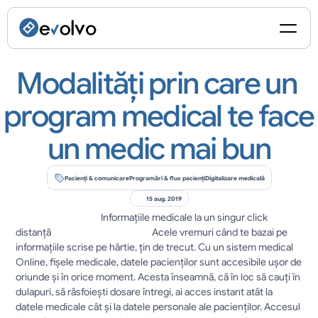
Modalități prin care un 
program medical te face 
un medic mai bun
Pacienți & comunicare
Programări & flux pacienți
Digitalizare medicală
15 aug. 2019
					Informațiile medicale la un singur click 
distanță						Acele vremuri când te bazai pe 
informaţiile scrise pe hârtie, țin de trecut. Cu un sistem medical 
Online, fişele medicale, datele pacienților sunt accesibile ușor de 
oriunde şi în orice moment. Acesta înseamnă, că în loc să cauți în 
dulapuri, să răsfoieşti dosare întregi, ai acces instant atât la 
datele medicale cât și la datele personale ale pacienţilor. Accesul 