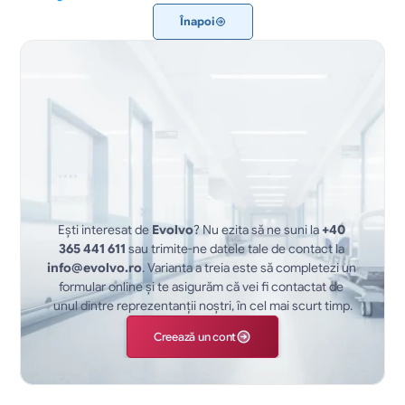
Înapoi
Ești interesat de 
Evolvo
? Nu ezita să ne suni la 
+40 
365 441 611
 sau trimite-ne datele tale de contact la 
info@evolvo.ro
. Varianta a treia este să completezi un 
formular online și te asigurăm că vei fi contactat de 
unul dintre reprezentanții noștri, în cel mai scurt timp.
Creează un cont