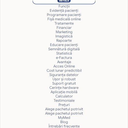
Funcții
Evidență pacienți
Programare pacienți
Fișă medicală online
Tratamente
Financiar
Marketing
Imagistică
Rapoarte
Educare pacienți
Semnătură digitală
Statistică
e-Factura
Avantaje
Acces Online
Cost lunar predictibil
Siguranţa datelor
Uşor și robust
Suport gratuit
Cerințe hardware
Aplicație mobilă
Calculator
Testimoniale
Prețuri
Alege pachetul potrivit
Alege pachetul potrivit
MyMed
Blog
Întrebări frecvente