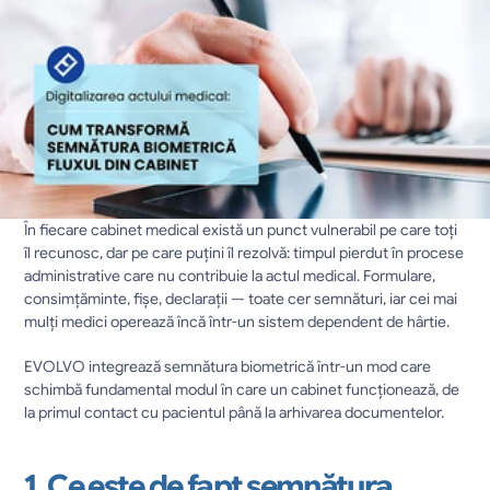
În fiecare cabinet medical există un punct vulnerabil pe care toți 
îl recunosc, dar pe care puțini îl rezolvă: timpul pierdut în procese 
administrative care nu contribuie la actul medical. Formulare, 
consimțăminte, fișe, declarații — toate cer semnături, iar cei mai 
mulți medici operează încă într-un sistem dependent de hârtie.
EVOLVO integrează semnătura biometrică într-un mod care 
schimbă fundamental modul în care un cabinet funcționează, de 
la primul contact cu pacientul până la arhivarea documentelor.
1. Ce este de fapt semnătura 