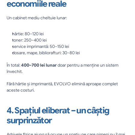
economiile reale
Un cabinet mediu cheltuie lunar:
hârtie: 80–120 lei
toner: 250–400 lei
service imprimantă: 50–150 lei
dosare, mape, bibliorafturi: 30–80 lei
În total: 
400–700 lei lunar
 doar pentru a menține un sistem 
învechit.
Fără hârtie și imprimantă, EVOLVO elimină aproape complet 
aceste costuri.
4. Spațiul eliberat – un câștig 
surprinzător
Arhivele fizice ajung să ocupe un spațiu pe care nimeni nu îl mai 