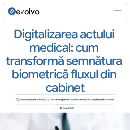
Digitalizarea actului 
medical: cum 
transformă semnătura 
biometrică fluxul din 
cabinet
Documentare clinică & GDPR
Management cabinet medical
Funcționalități Evolvo
14 nov. 2025