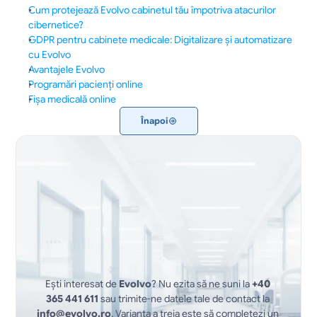
Cum protejează Evolvo cabinetul tău împotriva atacurilor 
cibernetice?
GDPR pentru cabinete medicale: Digitalizare și automatizare 
cu Evolvo
Avantajele Evolvo
Programări pacienți online
Fișa medicală online
Înapoi
Ești interesat de 
Evolvo
? Nu ezita să ne suni la 
+40 
365 441 611
 sau trimite-ne datele tale de contact la 
info@evolvo.ro
. Varianta a treia este să completezi un 