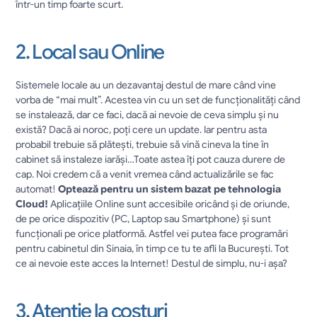
într-un timp foarte scurt.
2. Local sau Online
Sistemele locale au un dezavantaj destul de mare când vine 
vorba de “mai mult”. Acestea vin cu un set de funcționalități când 
se instalează, dar ce faci, dacă ai nevoie de ceva simplu și nu 
există? Dacă ai noroc, poți cere un update. Iar pentru asta 
probabil trebuie să plătești, trebuie să vină cineva la tine în 
cabinet să instaleze iarăși…Toate astea îți pot cauza durere de 
cap. Noi credem că a venit vremea când actualizările se fac 
automat! 
Optează pentru un sistem bazat pe tehnologia 
Cloud!
 Aplicațiile Online sunt accesibile oricând și de oriunde, 
de pe orice dispozitiv (PC, Laptop sau Smartphone) și sunt 
funcționali pe orice platformă. Astfel vei putea face programări 
pentru cabinetul din Sinaia, în timp ce tu te afli la București. Tot 
ce ai nevoie este acces la Internet! Destul de simplu, nu-i așa?
3. Atenție la costuri