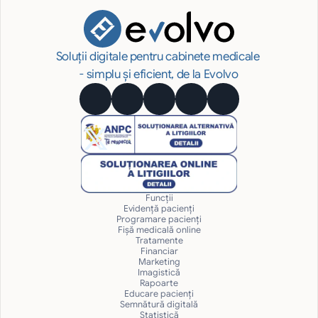
Soluții digitale pentru cabinete medicale 
- simplu și eficient, de la Evolvo
Funcții
Evidență pacienți
Programare pacienți
Fișă medicală online
Tratamente
Financiar
Marketing
Imagistică
Rapoarte
Educare pacienți
Semnătură digitală
Statistică