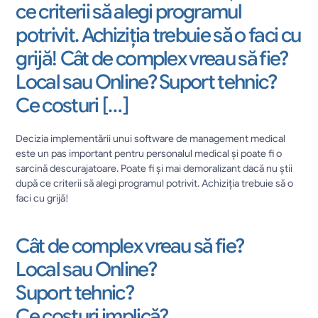
ce criterii să alegi programul 
potrivit. Achiziția trebuie să o faci cu 
grijă! Cât de complex vreau să fie? 
Local sau Online? Suport tehnic? 
Ce costuri […]
Decizia implementării unui software de management medical 
este un pas important pentru personalul medical și poate fi o 
sarcină descurajatoare. Poate fi și mai demoralizant dacă nu știi 
după ce criterii să alegi programul potrivit. Achiziția trebuie să o 
faci cu grijă! 
Cât de complex vreau să fie? 
Local sau Online? 
Suport tehnic? 
Ce costuri implică? 