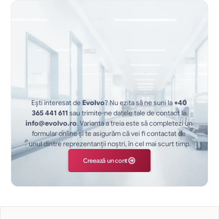
Ești interesat de 
Evolvo
? Nu ezita să ne suni la 
+40 
365 441 611
 sau trimite-ne datele tale de contact la 
info@evolvo.ro
. Varianta a treia este să completezi un 
formular online și te asigurăm că vei fi contactat de 
unul dintre reprezentanții noștri, în cel mai scurt timp.
Creează un cont