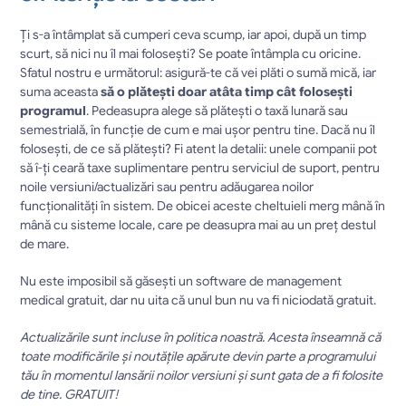
Ți s-a întâmplat să cumperi ceva scump, iar apoi, după un timp 
scurt, să nici nu îl mai folosești? Se poate întâmpla cu oricine. 
Sfatul nostru e următorul: asigură-te că vei plăti o sumă mică, iar 
suma aceasta 
să o plătești doar atâta timp cât folosești 
programul
. Pedeasupra alege să plătești o taxă lunară sau 
semestrială, în funcție de cum e mai ușor pentru tine. Dacă nu îl 
folosești, de ce să plătești? Fi atent la detalii: unele companii pot 
să î-ți ceară taxe suplimentare pentru serviciul de suport, pentru 
noile versiuni/actualizări sau pentru adăugarea noilor 
funcționalități în sistem. De obicei aceste cheltuieli merg mână în 
mână cu sisteme locale, care pe deasupra mai au un preț destul 
de mare.
Nu este imposibil să găsești un software de management 
medical gratuit, dar nu uita că unul bun nu va fi niciodată gratuit.
Actualizările sunt incluse în politica noastră. Acesta înseamnă că 
toate modificările și noutățile apărute devin parte a programului 
tău în momentul lansării noilor versiuni și sunt gata de a fi folosite 
de tine. GRATUIT!