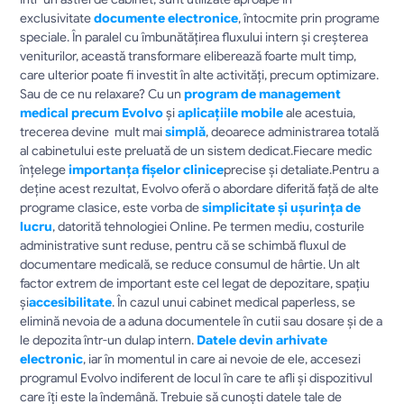
exclusivitate 
documente electronice
, întocmite prin programe 
speciale. În paralel cu îmbunătățirea fluxului intern și creșterea 
veniturilor, această transformare eliberează foarte mult timp, 
care ulterior poate fi investit în alte activități, precum optimizare. 
Sau de ce nu relaxare? Cu un 
program de management 
medical precum Evolvo
 și 
aplicațiile mobile
 ale acestuia, 
trecerea devine  mult mai 
simplă
, deoarece administrarea totală 
al cabinetului este preluată de un sistem dedicat.Fiecare medic 
înțelege 
importanța fișelor clinice
precise și detaliate.Pentru a 
deține acest rezultat, Evolvo oferă o abordare diferită față de alte 
programe clasice, este vorba de 
simplicitate și ușurința de 
lucru
, datorită tehnologiei Online. Pe termen mediu, costurile 
administrative sunt reduse, pentru că se schimbă fluxul de 
documentare medicală, se reduce consumul de hârtie. Un alt 
factor extrem de important este cel legat de depozitare, spațiu 
și
accesibilitate
. În cazul unui cabinet medical paperless, se 
elimină nevoia de a aduna documentele în cutii sau dosare și de a 
le depozita într-un dulap intern. 
Datele devin arhivate 
electronic
, iar în momentul in care ai nevoie de ele, accesezi 
programul Evolvo indiferent de locul în care te afli și dispozitivul 
care îți este la îndemână. Trebuie să cunoști datele tale de 