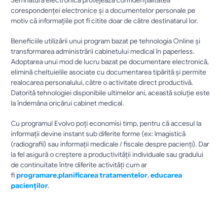
Semnătura electronică protejează confidențialitatea 
corespondenței electronice și a documentelor personale pe 
motiv că informațiile pot fi citite doar de către destinatarul lor.
Beneficiile utilizării unui program bazat pe tehnologia Online și 
transformarea administrării cabinetului medical în paperless. 
Adoptarea unui mod de lucru bazat pe documentare electronică, 
elimină cheltuielile asociate cu documentarea tipărită și permite 
realocarea personalului, către o activitate direct productivă. 
Datorită tehnologiei disponibile ultimelor ani, această soluție este 
la îndemâna oricărui cabinet medical.
Cu programul Evolvo poți economisi timp, pentru că accesul la 
informații devine instant sub diferite forme (ex: Imagistică 
(radiografii) sau informații medicale / fiscale despre pacienți). Dar 
la fel asigură o creștere a productivității individuale sau gradului 
de continuitate între diferite activități cum ar 
fi 
programare
,
planificarea tratamentelor
, 
educarea 
pacienților
.