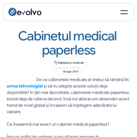
Cabinetul medical 
paperless
Digitalizare medicală
18 sept. 2017
				De ce cabinetele medicale ar trebui să rămână 
în 
urma tehnologiei
 și să nu adopte aceste soluții deja 
disponibile? În țări mai dezvoltate, cabinetele medicale paperless, 
există deja de câteva decenii, însă noi abia acum observăm acest 
trend de nivel global și începem să înțelegem adevărata lui 
valoare.
Ce înseamnă mai exact un cabinet medical paperless?
Într-un astfel de cabinet, sunt utilizate aproape în 