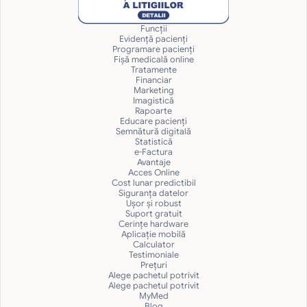
Funcții
Evidență pacienți
Programare pacienți
Fișă medicală online
Tratamente
Financiar
Marketing
Imagistică
Rapoarte
Educare pacienți
Semnătură digitală
Statistică
e-Factura
Avantaje
Acces Online
Cost lunar predictibil
Siguranţa datelor
Uşor și robust
Suport gratuit
Cerințe hardware
Aplicație mobilă
Calculator
Testimoniale
Prețuri
Alege pachetul potrivit
Alege pachetul potrivit
MyMed
Blog