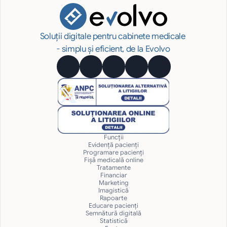
Soluții digitale pentru cabinete medicale 
- simplu și eficient, de la Evolvo
Funcții
Evidență pacienți
Programare pacienți
Fișă medicală online
Tratamente
Financiar
Marketing
Imagistică
Rapoarte
Educare pacienți
Semnătură digitală
Statistică