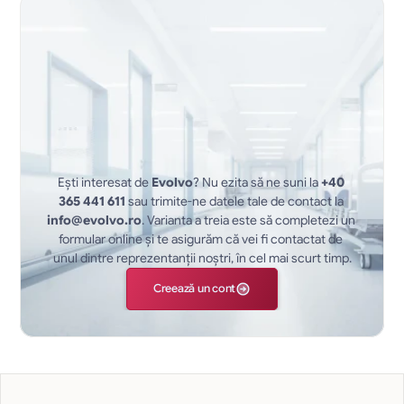
Ești interesat de 
Evolvo
? Nu ezita să ne suni la 
+40 
365 441 611
 sau trimite-ne datele tale de contact la 
info@evolvo.ro
. Varianta a treia este să completezi un 
formular online și te asigurăm că vei fi contactat de 
unul dintre reprezentanții noștri, în cel mai scurt timp.
Creează un cont