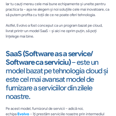
Iar tu cauți mereu cele mai bune echipamente și unelte pentru 
practica ta – așa ne alegem și noi soluțiile cele mai inovatoare, ca 
să putem profita cu toții de ce ne poate oferi tehnologia.
Astfel, Evolvo a fost conceput ca un program bazat pe cloud, 
livrat printr-un model SaaS – și aici ne oprim puțin, să poți 
înțelege mai bine.
SaaS (Software as a service/ 
Software ca serviciu) 
– este un 
model bazat pe tehnologia cloud și 
este cel mai avansat model de 
furnizare a serviciilor din zilele 
noastre.
Pe acest model, furnizorul de servicii – adică noi, 
echipa 
Evolvo
 – îți prestăm serviciile noastre prin intermediul 