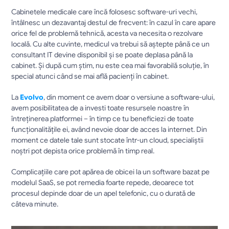
Cabinetele medicale care încă folosesc software-uri vechi, 
întâlnesc un dezavantaj destul de frecvent: în cazul în care apare 
orice fel de problemă tehnică, acesta va necesita o rezolvare 
locală. Cu alte cuvinte, medicul va trebui să aștepte până ce un 
consultant IT devine disponibil și se poate deplasa până la 
cabinet. Și după cum știm, nu este cea mai favorabilă soluție, în 
special atunci când se mai află pacienți în cabinet.
La 
Evolvo
, din moment ce avem doar o versiune a software-ului, 
avem posibilitatea de a investi toate resursele noastre în 
întreținerea platformei – în timp ce tu beneficiezi de toate 
funcționalitățile ei, având nevoie doar de acces la internet. Din 
moment ce datele tale sunt stocate într-un cloud, specialiștii 
noștri pot depista orice problemă în timp real.
Complicațiile care pot apărea de obicei la un software bazat pe 
modelul SaaS, se pot remedia foarte repede, deoarece tot 
procesul depinde doar de un apel telefonic, cu o durată de 
câteva minute.