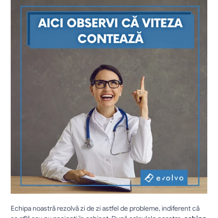
Echipa noastră rezolvă zi de zi astfel de probleme, indiferent că 