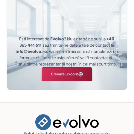
Ești interesat de 
Evolvo
? Nu ezita să ne suni la 
+40 
365 441 611
 sau trimite-ne datele tale de contact la 
info@evolvo.ro
. Varianta a treia este să completezi un 
formular online și te asigurăm că vei fi contactat de 
unul dintre reprezentanții noștri, în cel mai scurt timp.
Creează un cont
Soluții digitale pentru cabinete medicale 