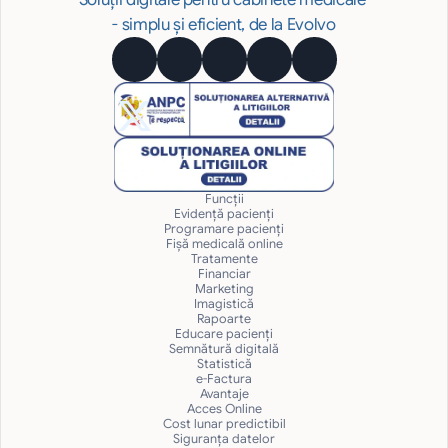
- simplu și eficient, de la Evolvo
Funcții
Evidență pacienți
Programare pacienți
Fișă medicală online
Tratamente
Financiar
Marketing
Imagistică
Rapoarte
Educare pacienți
Semnătură digitală
Statistică
e-Factura
Avantaje
Acces Online
Cost lunar predictibil
Siguranţa datelor