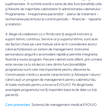
suplimentare.  În schimb există o serie de alte funcţionalităţi utile 
şi folosite de majoritate cabinetelor în administrarea cabinetului: - 
Programarea – înregistrarea pacienţilor – planul de tratament – 
rechemarea pacientului la control periodic – financiar – rapoarte 
şi statistici	
4. Alege să colaborezi cu o firmă care îţi asigură instruire și 
suport tehnic continuu. Service-ul şi suportul tehnic sunt acei 
doi factori cheie pe care trebuie să le iei în considerare atunci 
când achiziţionezi un sistem de management. Instruirea 
personalului asigură o acomodare rapidă şi permite integrarea 
fluentă a noului program. Fiecare cabinet este diferit, prin urmare 
este nevoie ca tu să decizi care dintre funcţionalităţile 
programului sunt cele mai importante pentru afacerea ta. 
Construieşte o listă cu aceste caracteristici şi foloseşte-l atunci 
când cauţi un program de management pentru cabinetul tău.						
Ai toate motivele pentru a încerca EVOLVO! Pe lângă toate 
avantajele programului noi îți importăm baza ta de date cu toți 
pacienții.
Cere prezentare 
 Sistemul de management medical EVOLVO 