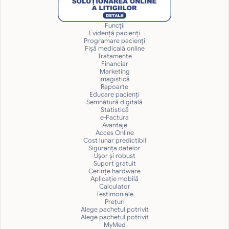
Funcții
Evidență pacienți
Programare pacienți
Fișă medicală online
Tratamente
Financiar
Marketing
Imagistică
Rapoarte
Educare pacienți
Semnătură digitală
Statistică
e-Factura
Avantaje
Acces Online
Cost lunar predictibil
Siguranţa datelor
Uşor și robust
Suport gratuit
Cerințe hardware
Aplicație mobilă
Calculator
Testimoniale
Prețuri
Alege pachetul potrivit
Alege pachetul potrivit
MyMed