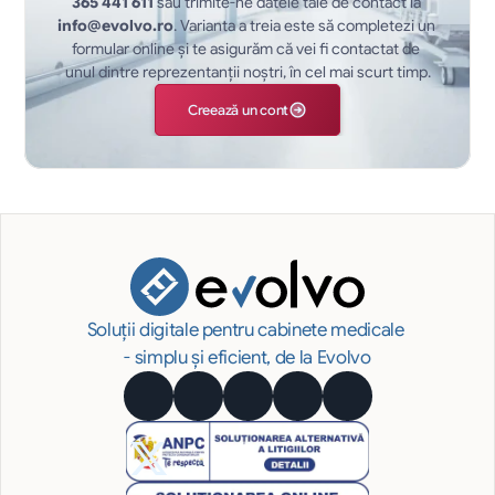
365 441 611
 sau trimite-ne datele tale de contact la 
info@evolvo.ro
. Varianta a treia este să completezi un 
formular online și te asigurăm că vei fi contactat de 
unul dintre reprezentanții noștri, în cel mai scurt timp.
Creează un cont
Soluții digitale pentru cabinete medicale 
- simplu și eficient, de la Evolvo