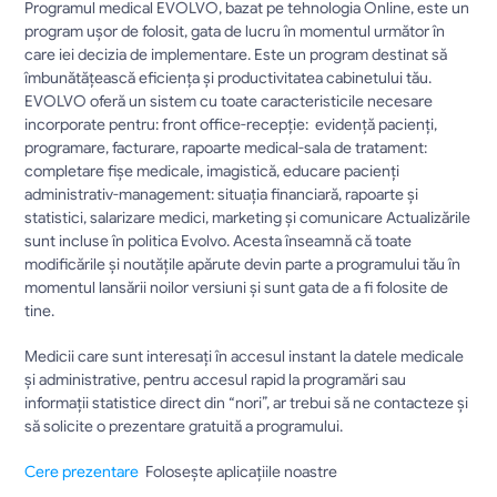
Programul medical EVOLVO, bazat pe tehnologia Online, este un 
program uşor de folosit, gata de lucru în momentul următor în 
care iei decizia de implementare. Este un program destinat să 
îmbunătăţească eficienţa şi productivitatea cabinetului tău. 
EVOLVO oferă un sistem cu toate caracteristicile necesare 
incorporate pentru: front office-recepţie:  evidență pacienți, 
programare, facturare, rapoarte medical-sala de tratament: 
completare fișe medicale, imagistică, educare pacienți 
administrativ-management: situația financiară, rapoarte și 
statistici, salarizare medici, marketing și comunicare Actualizările 
sunt incluse în politica Evolvo. Acesta înseamnă că toate 
modificările şi noutăţile apărute devin parte a programului tău în 
momentul lansării noilor versiuni şi sunt gata de a fi folosite de 
tine.		
Medicii care sunt interesaţi în accesul instant la datele medicale 
şi administrative, pentru accesul rapid la programări sau 
informaţii statistice direct din “nori”, ar trebui să ne contacteze şi 
să solicite o prezentare gratuită a programului.
Cere prezentare 
 Folosește aplicațiile noastre