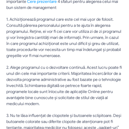
importante 
Cere prezentare
 4 sfaturi pentru alegerea celui mai 
bun sistem de management
1. Achiziţionează programul care este cel mai uşor de folosit. 
Consultă părerea personalului pentru a te ajuta în alegerea 
programului. Reţine, ei vor fi cei care vor utiliza zi de zi programul 
şi vor înregistra cantităţi mari de informaţii. Prin urmare, în cazul 
în care programul achiziţionat este unul dificil şi greu de utilizat, 
toate procedurile vor necesita un timp mai îndelungat şi probabil 
greşelile vor fi mai numeroase.
2. Alege programul cu o dezvoltare continuă. Acest lucru poate fi 
unul din cele mai importante criterii. Majoritatea încercărilor de a 
dezvolta programe administrative au fost bazate pe o tehnologie 
învechită. Schimbarea digitală se petrece foarte rapid, 
programele locale sunt înlocuite de aplicaţiile Online pentru 
avantajele bine cunoscute şi solicitate de stilul de viaţă al 
medicului modern.
3. Nu te lăsa influenţat de clopotele şi butoanele sclipitoare. Deşi 
butoanele colorate sau diferite clopote de atenţionare pot fi 
tentante, majoritatea medicilor nu folosesc aceste „gadget-uri” 